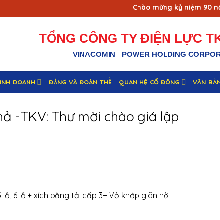
Chào mừng kỷ niệm 90 năm 
TỔNG CÔNG TY ĐIỆN LỰC TK
VINACOMIN - POWER HOLDING CORPO
KINH DOANH
ĐẢNG VÀ ĐOÀN THỂ
QUAN HỆ CỔ ĐÔNG
VĂN BẢ
ả -TKV: Thư mời chào giá lập
lỗ, 6 lỗ + xích băng tải cấp 3+ Vỏ khớp giãn nở