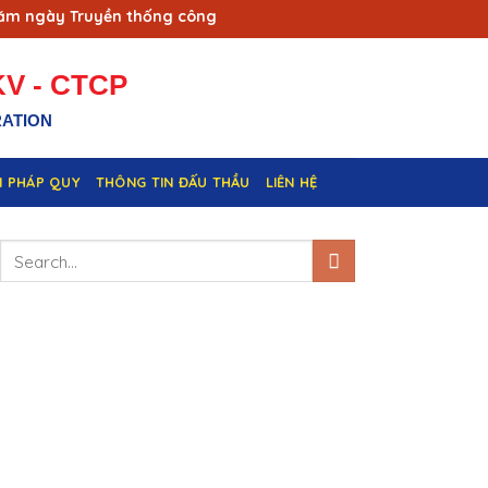
ngày Truyền thống công nhân Vùng mỏ - Truyền thống ngành Th
V - CTCP
RATION
N PHÁP QUY
THÔNG TIN ĐẤU THẦU
LIÊN HỆ