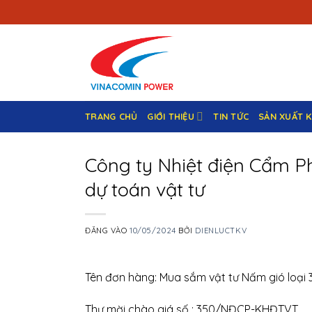
Bỏ
qua
nội
dung
TRANG CHỦ
GIỚI THIỆU
TIN TỨC
SẢN XUẤT 
Công ty Nhiệt điện Cẩm Ph
dự toán vật tư
ĐĂNG VÀO
10/05/2024
BỞI
DIENLUCTKV
Tên đơn hàng: Mua sắm vật tư Nấm gió loại 3 
Thư mời chào giá số : 350/NĐCP-KHĐTVT