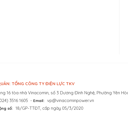
UẢN: TỔNG CÔNG TY ĐIỆN LỰC TKV
ng 16 tòa nhà Vinacomin, số 3 Dương Đình Nghệ, Phường Yên Hòa
024) 3516 1605
-
vp@vinacominpower.vn
Email:
18/GP-TTĐT, cấp ngày 05/3/2020
ộng số: