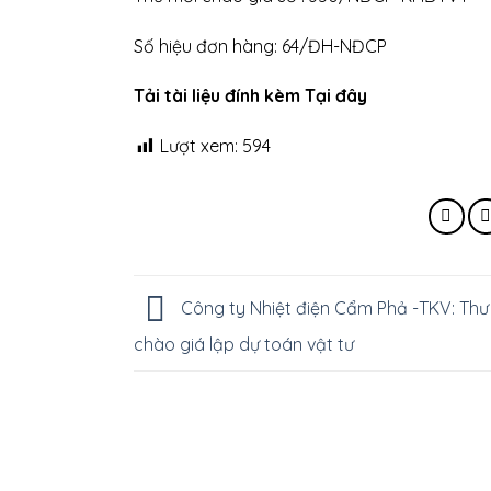
Số hiệu đơn hàng: 64/ĐH-NĐCP
Tải tài liệu đính kèm Tại đây
Lượt xem:
594
Công ty Nhiệt điện Cẩm Phả -TKV: Thư
chào giá lập dự toán vật tư