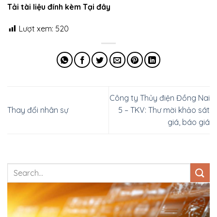
Tải tài liệu đính kèm Tại đây
Lượt xem:
520
Công ty Thủy điện Đồng Nai
Thay đổi nhân sự
5 – TKV: Thư mời khảo sát
giá, báo giá