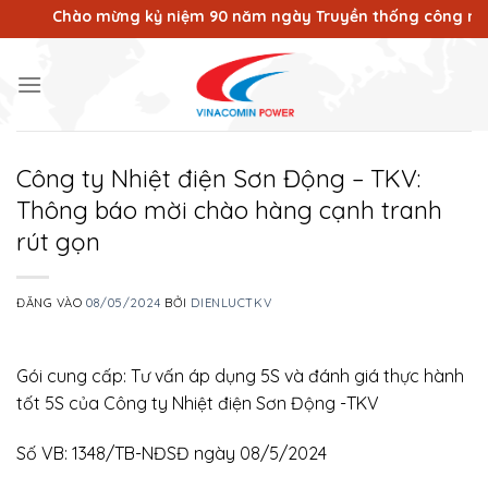
Bỏ
Chào mừng kỷ niệm 90 năm ngày Truyền thống công nhân Vùng
qua
nội
dung
Công ty Nhiệt điện Sơn Động – TKV:
Thông báo mời chào hàng cạnh tranh
rút gọn
ĐĂNG VÀO
08/05/2024
BỞI
DIENLUCTKV
Gói cung cấp: Tư vấn áp dụng 5S và đánh giá thực hành
tốt 5S của Công ty Nhiệt điện Sơn Động -TKV
Số VB: 1348/TB-NĐSĐ ngày 08/5/2024