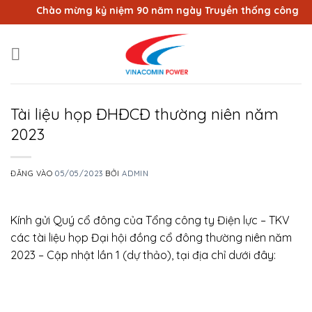
Bỏ
Chào mừng kỷ niệm 90 năm ngày Truyền thống công nhân 
qua
nội
dung
Tài liệu họp ĐHĐCĐ thường niên năm
2023
ĐĂNG VÀO
05/05/2023
BỞI
ADMIN
Kính gửi Quý cổ đông của Tổng công ty Điện lực – TKV
các tài liệu họp Đại hội đồng cổ đông thường niên năm
2023 – Cập nhật lần 1 (dự thảo), tại địa chỉ dưới đây: