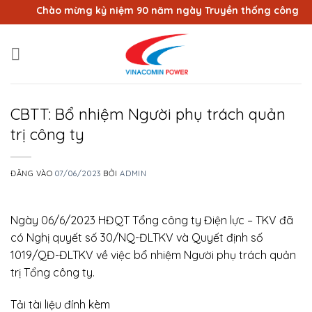
Bỏ
Chào mừng kỷ niệm 90 năm ngày Truyền thống công nhân V
qua
nội
dung
CBTT: Bổ nhiệm Người phụ trách quản
trị công ty
ĐĂNG VÀO
07/06/2023
BỞI
ADMIN
Ngày 06/6/2023 HĐQT Tổng công ty Điện lực – TKV đã
có Nghị quyết số 30/NQ-ĐLTKV và Quyết định số
1019/QĐ-ĐLTKV về việc bổ nhiệm Người phụ trách quản
trị Tổng công ty.
Tải tài liệu đính kèm