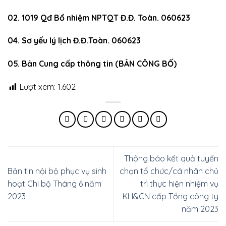
02. 1019 Qđ Bổ nhiệm NPTQT Đ.Đ. Toàn. 060623
04. Sơ yếu lý lịch Đ.Đ.Toàn. 060623
05. Bản Cung cấp thông tin (BẢN CÔNG BỐ)
Lượt xem:
1.602
Thông báo kết quả tuyển
Bản tin nội bộ phục vụ sinh
chọn tổ chức/cá nhân chủ
hoạt Chi bộ Tháng 6 năm
trì thực hiện nhiệm vụ
2023
KH&CN cấp Tổng công ty
năm 2023