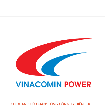
CƠ QUAN CHỦ QUẢN: TỔNG CÔNG TY ĐIỆN LỰC