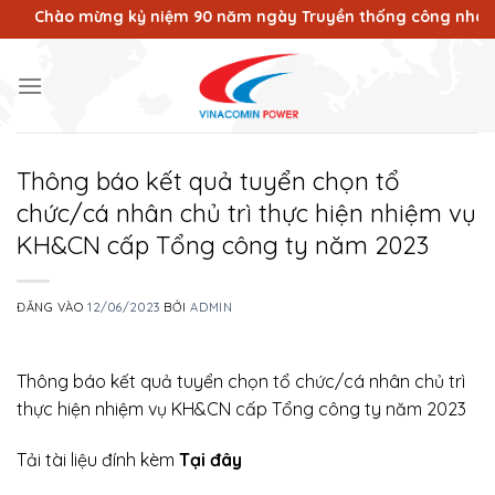
Bỏ
Chào mừng kỷ niệm 90 năm ngày Truyền thống công nhân Vùng m
qua
nội
dung
Thông báo kết quả tuyển chọn tổ
chức/cá nhân chủ trì thực hiện nhiệm vụ
KH&CN cấp Tổng công ty năm 2023
ĐĂNG VÀO
12/06/2023
BỞI
ADMIN
Thông báo kết quả tuyển chọn tổ chức/cá nhân chủ trì
thực hiện nhiệm vụ KH&CN cấp Tổng công ty năm 2023
Tải tài liệu đính kèm
Tại đây