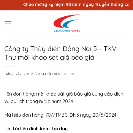
Bỏ
Chào mừng kỷ niệm 90 năm ngày Truyền thống công nh
qua
nội
dung
Công ty Thủy điện Đồng Nai 5 – TKV:
Thư mời khảo sát giá báo giá
ĐĂNG VÀO
20/05/2024
BỞI
DIENLUCTKV
Tên đơn hàng: mời khảo sát giá báo giá cung cấp dịch
vụ du lịch trong nước năm 2024
Mã hiệu đơn hàng: 707/TMBG-ĐN5 ngày 20/5/2024
Tải tài liệu đính kèm Tại đây