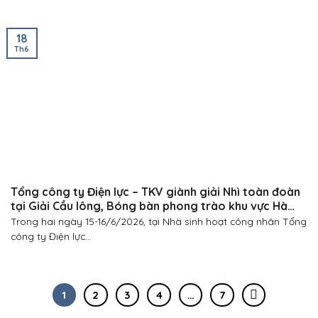
18
Th6
Tổng công ty Điện lực – TKV giành giải Nhì toàn đoàn
tại Giải Cầu lông, Bóng bàn phong trào khu vực Hà
Nội và ngoài Quảng Ninh năm 2026
Trong hai ngày 15-16/6/2026, tại Nhà sinh hoạt công nhân Tổng
công ty Điện lực...
1
2
3
4
…
7