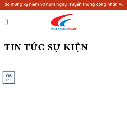
Bỏ
 mừng kỷ niệm 90 năm ngày Truyền thống công nhân Vùng mỏ - 
qua
nội
dung
TIN TỨC SỰ KIỆN
06
Th8