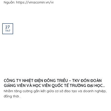
Nguồn: https://vinacomin.vn/vi
27
Th7
CÔNG TY NHIỆT ĐIỆN ĐÔNG TRIỀU – TKV ĐÓN ĐOÀN
GIẢNG VIÊN VÀ HỌC VIÊN QUỐC TẾ TRƯỜNG ĐẠI HỌC
MỎ – ĐỊA CHẤT ĐẾN THAM QUAN, HỌC TẬP THỰC TẾ
Nhằm tăng cường gắn kết giữa cơ sở đào tạo và doanh nghiệp,
đồng thời...