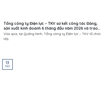
Tổng công ty Điện lực – TKV sơ kết công tác Đảng,
sản xuất kinh doanh 6 tháng đầu năm 2026 và trao
Huy hiệu Đảng đợt 19/5/2026
Vừa qua, tại Quảng Ninh, Tổng công ty Điện lực – TKV tổ chức
Hội...
13
Th7