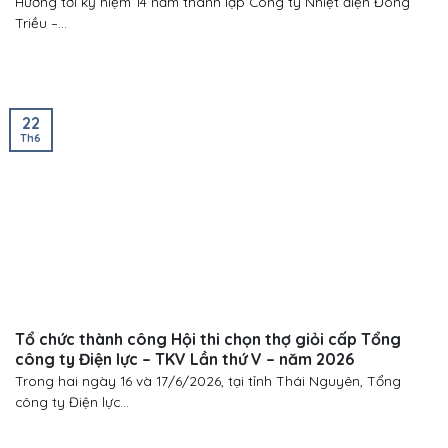
Hướng tới kỷ niệm 14 năm thành lập Công ty Nhiệt điện Đông
Triều –...
22
Th6
Tổ chức thành công Hội thi chọn thợ giỏi cấp Tổng
công ty Điện lực – TKV Lần thứ V – năm 2026
Trong hai ngày 16 và 17/6/2026, tại tỉnh Thái Nguyên, Tổng
công ty Điện lực...