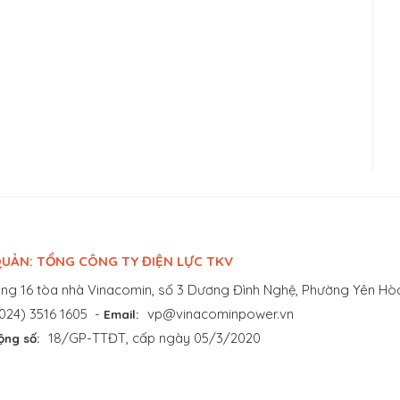
UẢN: TỔNG CÔNG TY ĐIỆN LỰC TKV
ng 16 tòa nhà Vinacomin, số 3 Dương Đình Nghệ, Phường Yên Hòa
024) 3516 1605
-
vp@vinacominpower.vn
Email:
18/GP-TTĐT, cấp ngày 05/3/2020
ộng số: