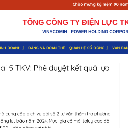
Chào mừng kỷ niệm 90 năm ng
TỔNG CÔNG TY ĐIỆN LỰC TK
VINACOMIN - POWER HOLDING CORPO
KINH DOANH
ĐẢNG VÀ ĐOÀN THỂ
QUAN HỆ CỔ ĐÔNG
VĂN BẢ
i 5 TKV: Phê duyệt kết quả lựa
hà cung cấp dịch vụ gói số 2 tư vấn thẩm tra phương
ống lụt bão năm 2024. Mục: gia cố mái taluy cao độ