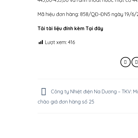
443,00-453,00 và rãnh thoát nước mặt cơ 44
Mã hiệu đơn hàng: 858/QĐ-ĐN5 ngày 19/6/
Tải tài liệu đính kèm Tại đây
Lượt xem:
416
Công ty Nhiệt điện Na Dương – TKV: M
chào giá đơn hàng số 25