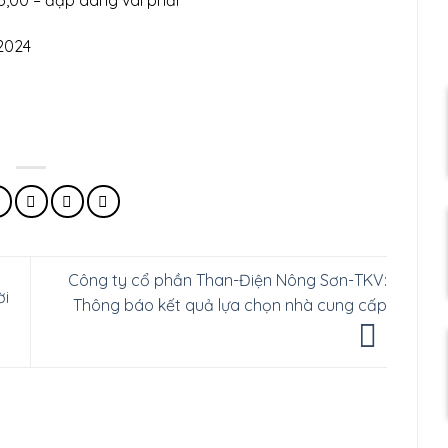
3,00 – đập dâng vai phải
2024
Công ty cổ phần Than-Điện Nông Sơn-TKV:
ời
Thông báo kết quả lựa chọn nhà cung cấp