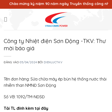
Bỏ
Chào mừng kỷ niệm 90 năm ngày Truyền thống công nhân Vùn
qua
nội
dung
Công ty Nhiệt điện Sơn Động -TKV: Thư
mời báo giá
ĐĂNG VÀO
05/04/2024
BỞI
DIENLUCTKV
Tên đơn hàng: Sửa chữa máy ép bùn hệ thống nước thải
nhiễm than NMNĐ Sơn Động
Số VB: 1092/TM-NĐSĐ
Tải TL đính kèm tại đây