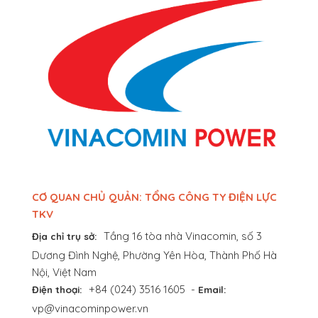
CƠ QUAN CHỦ QUẢN: TỔNG CÔNG TY ĐIỆN LỰC
TKV
Tầng 16 tòa nhà Vinacomin, số 3
Địa chỉ trụ sở:
Dương Đình Nghệ, Phường Yên Hòa, Thành Phố Hà
Nội, Việt Nam
+84 (024) 3516 1605
-
Điện thoại:
Email:
vp@vinacominpower.vn