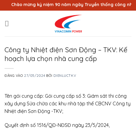
Bỏ
Chào mừng kỷ niệm 90 năm ngày Truyền thống công nhân Vùn
qua
nội
dung
Công ty Nhiệt điện Sơn Động – TKV: Kế
hoạch lựa chọn nhà cung cấp
ĐĂNG VÀO
27/05/2024
BỞI
DIENLUCTKV
Tên gói cung cấp: Gói cung cấp số 3: Giám sát thi công
xây dựng Sửa chữa các khu nhà tập thể CBCNV Công ty
Nhiệt điện Sơn Động -TKV;
Quyết định số 1516/QĐ-NĐSĐ ngày 23/5/2024,