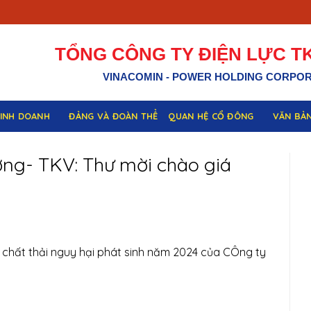
TỔNG CÔNG TY ĐIỆN LỰC TK
VINACOMIN - POWER HOLDING CORPO
KINH DOANH
ĐẢNG VÀ ĐOÀN THỂ
QUAN HỆ CỔ ĐÔNG
VĂN BẢ
ơng- TKV: Thư mời chào giá
 chất thải nguy hại phát sinh năm 2024 của CÔng ty