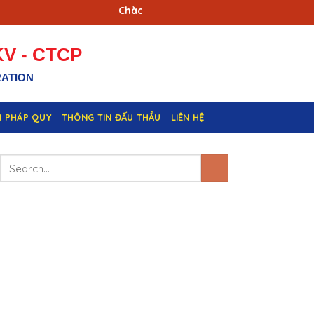
Chào mừng kỷ niệm 90 năm ngày Truyền t
V - CTCP
RATION
N PHÁP QUY
THÔNG TIN ĐẤU THẦU
LIÊN HỆ