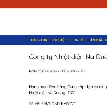
Bỏ
qua
nội
dung
TRANG CHỦ
GIỚI THIỆU
TIN TỨC
SẢN XUẤT 
Công ty Nhiệt điện Na Dư
ĐĂNG VÀO
22/03/2024
BỞI
DIENLUCTKV
Hạng mục: Đơn hàng Cung cấp dịch vụ xử lý
Nhiệt điện Na Dương- TKV
Số VB: 574/NĐND-KHĐTVT