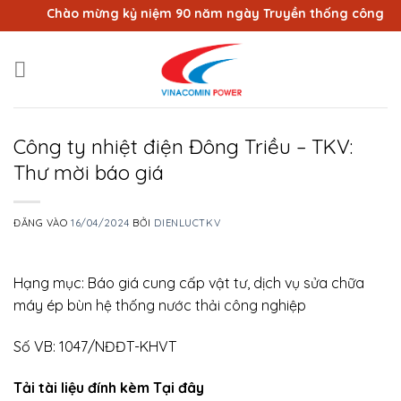
Bỏ
Chào mừng kỷ niệm 90 năm ngày Truyền thống công nhân V
qua
nội
dung
Công ty nhiệt điện Đông Triều – TKV:
Thư mời báo giá
ĐĂNG VÀO
16/04/2024
BỞI
DIENLUCTKV
Hạng mục: Báo giá cung cấp vật tư, dịch vụ sửa chữa
máy ép bùn hệ thống nước thải công nghiệp
Số VB: 1047/NĐĐT-KHVT
Tải tài liệu đính kèm Tại đây