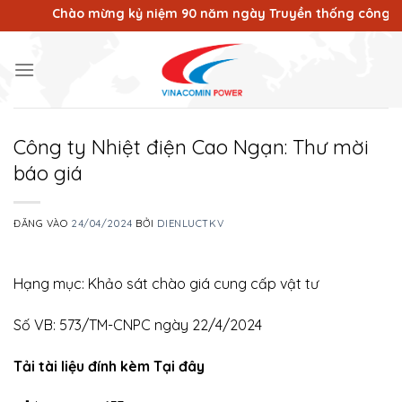
Bỏ
Chào mừng kỷ niệm 90 năm ngày Truyền thống công nhân Vù
qua
nội
dung
Công ty Nhiệt điện Cao Ngạn: Thư mời
báo giá
ĐĂNG VÀO
24/04/2024
BỞI
DIENLUCTKV
Hạng mục: Khảo sát chào giá cung cấp vật tư
Số VB: 573/TM-CNPC ngày 22/4/2024
Tải tài liệu đính kèm Tại đây