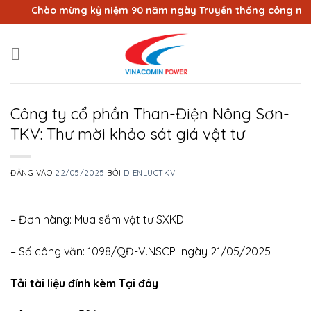
Bỏ
Chào mừng kỷ niệm 90 năm ngày Truyền thống công nhân V
qua
nội
dung
Công ty cổ phần Than-Điện Nông Sơn-
TKV: Thư mời khảo sát giá vật tư
ĐĂNG VÀO
22/05/2025
BỞI
DIENLUCTKV
– Đơn hàng: Mua sắm vật tư SXKD
– Số công văn: 1098/QĐ-V.NSCP ngày 21/05/2025
Tải tài liệu đính kèm Tại đây