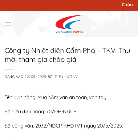
Bỏ
Chào mừng k
qua
nội
dung
Công ty Nhiệt điện Cẩm Phả – TKV: Thư
mời tham gia chào giá
ĐĂNG VÀO
22/05/2025
BỞI
DIENLUCTKV
Tên đơn hàng: Mua sắm van an toàn, van tay
Số hiệu đơn hàng: 70/ĐH-NĐCP
Số công văn: 2032/NĐCP-KHĐTVT ngày 20/5/2025.