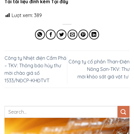
Tải tài liệu đính kèm Tại đây
Lượt xem:
389
Công ty Nhiệt điện Cẩm Phả
Công ty cổ phần Than-Điện
– TKV: Thông báo hủy thư
Nông Sơn-TKV: Thư
mời chào giá số
mời khảo sát giá vật tư
1533/NĐCP-KHĐTVT