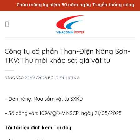
Bỏ
Chào mừng kỷ niệm 90 năm ngày Truyền thống công nhân 
qua
nội
dung
Công ty cổ phần Than-Điện Nông Sơn-
TKV: Thư mời khảo sát giá vật tư
ĐĂNG VÀO
22/05/2025
BỞI
DIENLUCTKV
– Đơn hàng: Mua sắm vật tư SXKD
– Số công văn: 1096/QĐ-V.NSCP ngày 21/05/2025
Tải tài liệu đính kèm Tại đây