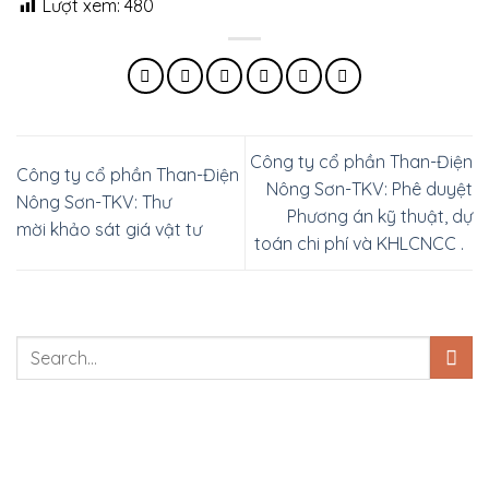
Lượt xem:
480
Công ty cổ phần Than-Điện
Công ty cổ phần Than-Điện
Nông Sơn-TKV: Phê duyệt
Nông Sơn-TKV: Thư
Phương án kỹ thuật, dự
mời khảo sát giá vật tư
toán chi phí và KHLCNCC .