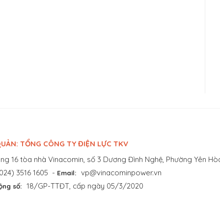
UẢN: TỔNG CÔNG TY ĐIỆN LỰC TKV
ng 16 tòa nhà Vinacomin, số 3 Dương Đình Nghệ, Phường Yên Hòa
024) 3516 1605
-
vp@vinacominpower.vn
Email:
18/GP-TTĐT, cấp ngày 05/3/2020
ộng số: