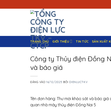
Bỏ
qua
nội
dung
TRANG CHỦ
GIỚI THIỆU
TIN TỨC
SẢN XUẤT 
Công ty Thủy điện Đồng Na
và báo giá
ĐĂNG VÀO
16/12/2025
BỞI
DIENLUCTKV
Tên đơn hàng: Thư mời khảo sát và báo giá
quan nhà máy thủy điện Đồng Nai 5