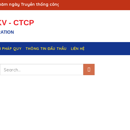
 ngày Truyền thống công nhân Vùng mỏ - Truyền thống ngành T
V - CTCP
RATION
N PHÁP QUY
THÔNG TIN ĐẤU THẦU
LIÊN HỆ