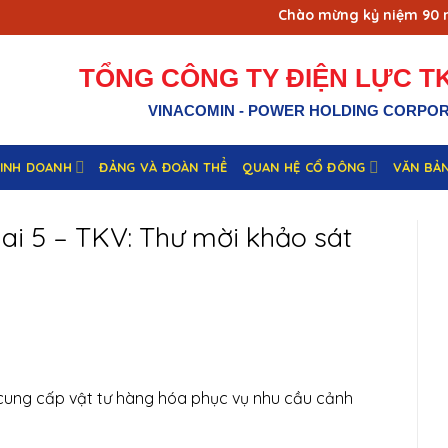
Chào mừng kỷ niệm 90 năm
TỔNG CÔNG TY ĐIỆN LỰC TK
VINACOMIN - POWER HOLDING CORPO
KINH DOANH
ĐẢNG VÀ ĐOÀN THỂ
QUAN HỆ CỔ ĐÔNG
VĂN BẢ
i 5 – TKV: Thư mời khảo sát
 cung cấp vật tư hàng hóa phục vụ nhu cầu cảnh