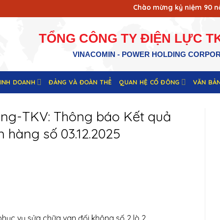
Chào mừng kỷ niệm 90 năm 
TỔNG CÔNG TY ĐIỆN LỰC TK
VINACOMIN - POWER HOLDING CORPO
KINH DOANH
ĐẢNG VÀ ĐOÀN THỂ
QUAN HỆ CỔ ĐÔNG
VĂN BẢ
ộng-TKV: Thông báo Kết quả
 hàng số 03.12.2025
hục vụ sửa chữa van đối không số 2 lò 2.