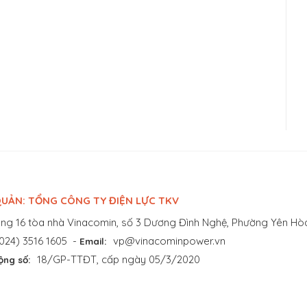
UẢN: TỔNG CÔNG TY ĐIỆN LỰC TKV
ng 16 tòa nhà Vinacomin, số 3 Dương Đình Nghệ, Phường Yên Hòa
024) 3516 1605
-
vp@vinacominpower.vn
Email:
18/GP-TTĐT, cấp ngày 05/3/2020
ộng số: