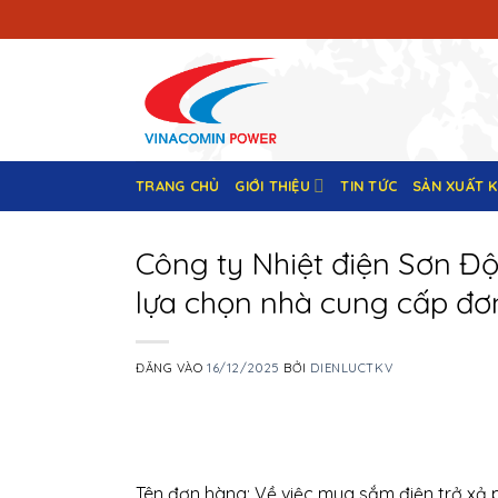
Bỏ
qua
nội
dung
TRANG CHỦ
GIỚI THIỆU
TIN TỨC
SẢN XUẤT 
Công ty Nhiệt điện Sơn Đ
lựa chọn nhà cung cấp đơn
ĐĂNG VÀO
16/12/2025
BỞI
DIENLUCTKV
Tên đơn hàng: Về việc mua sắm điện trở xả p