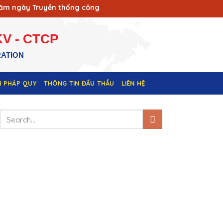
ngày Truyền thống công nhân Vùng mỏ - Truyền thống ngành Th
V - CTCP
RATION
N PHÁP QUY
THÔNG TIN ĐẤU THẦU
LIÊN HỆ