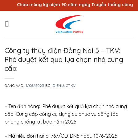
Bỏ
Chào mừng kỷ niệm 90 năm ngày Truyền thống công nhân 
qua
nội
dung
Công ty thủy điện Đồng Nai 5 – TKV:
Phê duyệt kết quả lựa chọn nhà cung
cấp:
ĐĂNG VÀO
11/06/2025
BỞI
DIENLUCTKV
– Tên đơn hàng: Phê duyệt kết quả lựa chọn nhà cung
cấp: Cung cấp công cụ dụng cụ phục vụ công tác
phòng chống lụt bão năm 2025
– Mã hiệu đơn hàng: 767/QD-DN5 ngày 10/6/2025