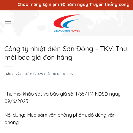
Bỏ
Chào mừng kỷ niệm 90 năm ngày Truyền thống công nhân Vù
qua
nội
dung
Công ty nhiệt điện Sơn Động – TKV: Thư
mời báo giá đơn hàng
ĐĂNG VÀO
10/06/2025
BỞI
DIENLUCTKV
Thư mời khảo sát và báo giá số: 1735/TM-NĐSĐ ngày
09/6/2025
Nội dung: Mua sắm văn phòng phẩm, đồ dùng văn
phòng.