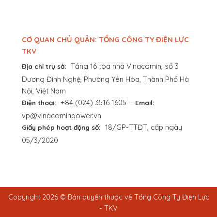
CƠ QUAN CHỦ QUẢN: TỔNG CÔNG TY ĐIỆN LỰC
TKV
Tầng 16 tòa nhà Vinacomin, số 3
Địa chỉ trụ sở:
Dương Đình Nghệ, Phường Yên Hòa, Thành Phố Hà
Nội, Việt Nam
+84 (024) 3516 1605
-
Điện thoại:
Email:
vp@vinacominpower.vn
18/GP-TTĐT, cấp ngày
Giấy phép hoạt động số:
05/3/2020
Copyright 2026 © Bản quyền thuộc về Tổng Công Ty Điện Lực
- TKV