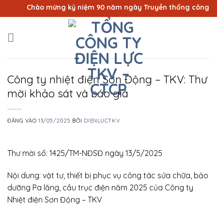
Bỏ
Chào mừng kỷ niệm 90 năm ngày Truyền thống công nhân 
qua
nội
dung
Công ty nhiệt điện Sơn Động – TKV: Thư
mời khảo sát và báo giá
ĐĂNG VÀO
13/05/2025
BỞI
DIENLUCTKV
Thư mời số: 1425/TM-NĐSĐ ngày 13/5/2025
Nội dung: vật tư, thiết bị phục vụ công tác sửa chữa, bảo
dưỡng Pa lăng, cầu trục điện năm 2025 của Công ty
Nhiệt điện Sơn Động – TKV