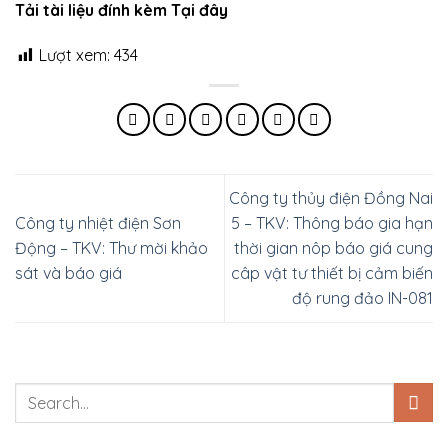
Tải tài liệu đính kèm Tại đây
Lượt xem:
434
Công ty thủy điện Đồng Nai
Công ty nhiệt điện Sơn
5 – TKV: Thông báo gia hạn
Động – TKV: Thư mời khảo
thời gian nôp báo giá cung
sát và báo giá
câp vật tư thiết bị cảm biến
độ rung đảo IN-081