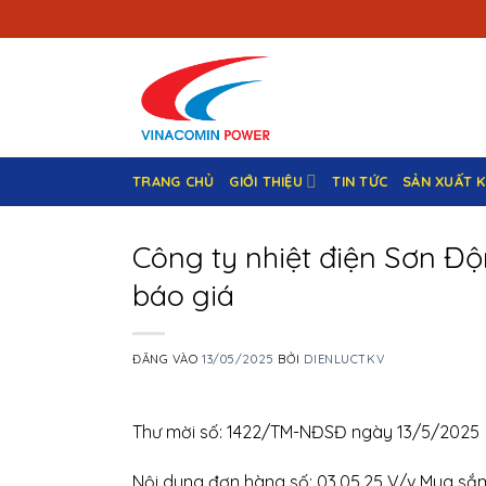
Bỏ
qua
nội
dung
TRANG CHỦ
GIỚI THIỆU
TIN TỨC
SẢN XUẤT 
Công ty nhiệt điện Sơn Độ
báo giá
ĐĂNG VÀO
13/05/2025
BỞI
DIENLUCTKV
Thư mời số: 1422/TM-NĐSĐ ngày 13/5/2025
Nội dung đơn hàng số: 03.05.25 V/v Mua sắm