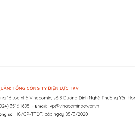
UẢN: TỔNG CÔNG TY ĐIỆN LỰC TKV
ng 16 tòa nhà Vinacomin, số 3 Dương Đình Nghệ, Phường Yên Hòa
024) 3516 1605
-
vp@vinacominpower.vn
Email:
18/GP-TTĐT, cấp ngày 05/3/2020
ộng số: