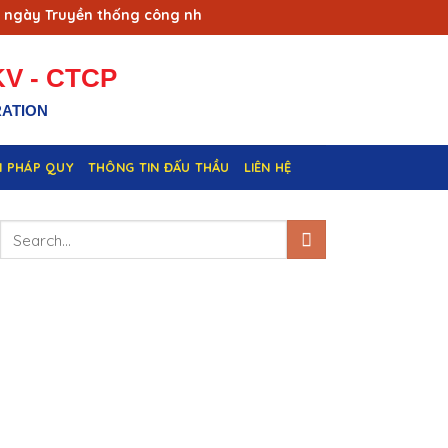
y Truyền thống công nhân Vùng mỏ - Truyền thống ngành Than 
V - CTCP
RATION
N PHÁP QUY
THÔNG TIN ĐẤU THẦU
LIÊN HỆ