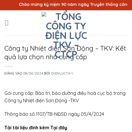
Bỏ
Chào mừng kỷ niệm 90 năm ngày Truyền thống công nhân
qua
nội
dung
Công ty Nhiệt điện Sơn Động – TKV: Kết
quả lựa chọn nhà cung cấp
ĐĂNG VÀO
08/04/2024
BỞI
DIENLUCTKV
Gói cung cấp: Bảo trì, bảo dưỡng điều hoà cục bộ trong
Công ty Nhiệt điện Sơn Động -TKV
Thông báo số 1107/TB-NĐSĐ ngày 05/4/2024
Tải tài liệu đính kèm Tại đây