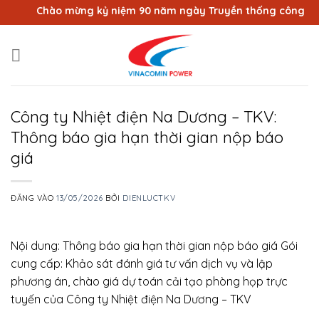
Bỏ
Chào mừng kỷ niệm 90 năm ngày Truyền thống công nhân V
qua
nội
dung
Công ty Nhiệt điện Na Dương – TKV:
Thông báo gia hạn thời gian nộp báo
giá
ĐĂNG VÀO
13/05/2026
BỞI
DIENLUCTKV
Nội dung: Thông báo gia hạn thời gian nộp báo giá Gói
cung cấp: Khảo sát đánh giá tư vấn dịch vụ và lập
phương án, chào giá dự toán cải tạo phòng họp trực
tuyến của Công ty Nhiệt điện Na Dương – TKV