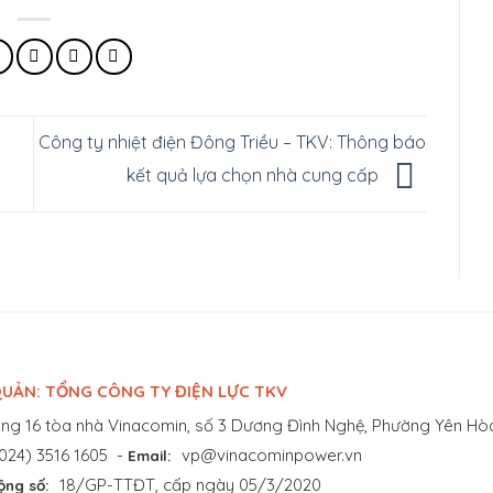
Công ty nhiệt điện Đông Triều – TKV: Thông báo
kết quả lựa chọn nhà cung cấp
UẢN: TỔNG CÔNG TY ĐIỆN LỰC TKV
ng 16 tòa nhà Vinacomin, số 3 Dương Đình Nghệ, Phường Yên Hòa
024) 3516 1605
-
vp@vinacominpower.vn
Email:
18/GP-TTĐT, cấp ngày 05/3/2020
ộng số: