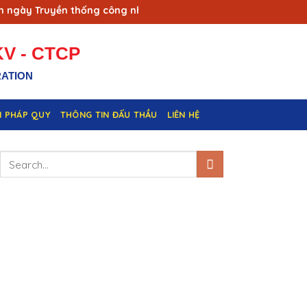
y Truyền thống công nhân Vùng mỏ - Truyền thống ngành Than 
V - CTCP
RATION
N PHÁP QUY
THÔNG TIN ĐẤU THẦU
LIÊN HỆ