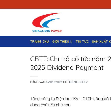
Bỏ
qua
nội
dung
TRANG CHỦ
GIỚI THIỆU
TIN TỨC
SẢN XUẤT 
CBTT: Chi trả cổ tức năm 
2025 Dividend Payment
ĐĂNG VÀO
13/05/2026
BỞI
DIENLUCTKV
Tổng công ty Điện lực TKV – CTCP công bố th
dung chủ yếu như sau: