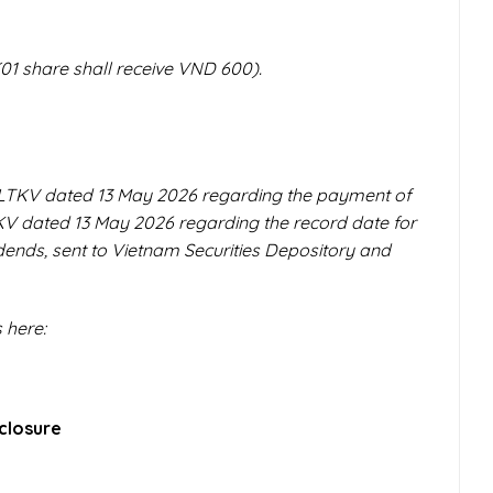
01 share shall receive VND 600).
-ĐLTKV dated 13 May 2026 regarding the payment of
V dated 13 May 2026 regarding the record date for
vidends, sent to Vietnam Securities Depository and
 here:
closure