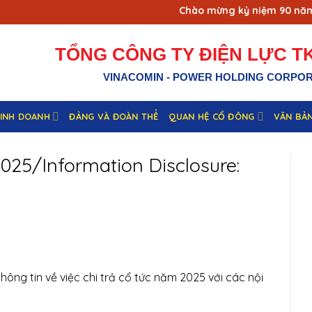
Chào mừng kỷ niệm 90 năm ngà
TỔNG CÔNG TY ĐIỆN LỰC TK
VINACOMIN - POWER HOLDING CORPO
KINH DOANH
ĐẢNG VÀ ĐOÀN THỂ
QUAN HỆ CỔ ĐÔNG
VĂN BẢ
2025/Information Disclosure:
ông tin về việc chi trả cổ tức năm 2025 với các nội