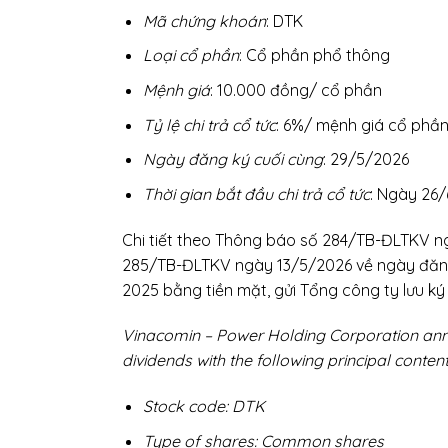
Mã chứng khoán
: DTK
Loại cổ phần
: Cổ phần phổ thông
Mệnh giá
: 10.000 đồng/ cổ phần
Tỷ lệ chi trả cổ tức
: 6%/ mệnh giá cổ phầ
Ngày đăng ký cuối cùng
: 29/5/2026
Thời gian bắt đầu chi trả cổ tức
: Ngày 26/
Chi tiết theo Thông báo số 284/TB-ĐLTKV ng
285/TB-ĐLTKV ngày 13/5/2026 về ngày đăng
2025 bằng tiền mặt, gửi Tổng công ty lưu k
Vinacomin – Power Holding Corporation ann
dividends with the following principal content
Stock code: DTK
Type of shares: Common shares