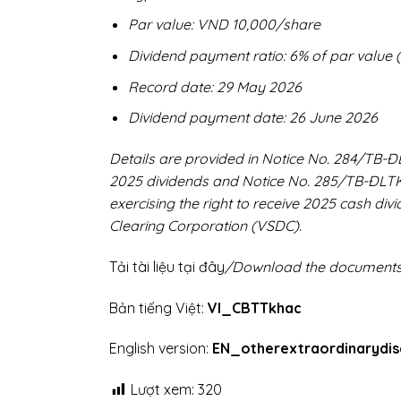
Par value: VND 10,000/share
Dividend payment ratio: 6% of par value (
Record date: 29 May 2026
Dividend payment date: 26 June 2026
Details are provided in Notice No. 284/TB
2025 dividends and Notice No. 285/TB-ĐLTK
exercising the right to receive 2025 cash di
Clearing Corporation (VSDC).
Tải tài liệu tại đây
/Download the documents
Bản tiếng Việt:
VI_CBTTkhac
English version:
EN_otherextraordinarydis
Lượt xem:
320