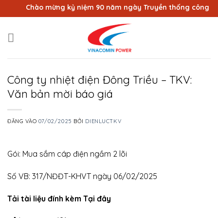
Bỏ
Chào mừng kỷ niệm 90 năm ngày Truyền thống công nhân 
qua
nội
dung
Công ty nhiệt điện Đông Triều – TKV:
Văn bản mời báo giá
ĐĂNG VÀO
07/02/2025
BỞI
DIENLUCTKV
Gói: Mua sắm cáp điện ngầm 2 lõi
Số VB: 317/NĐĐT-KHVT ngày 06/02/2025
Tải tài liệu đính kèm Tại đây