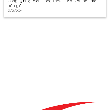
Công ty nhiệt điện Đông Triều – TKV: Văn bản mời
báo giá
07/08/2026