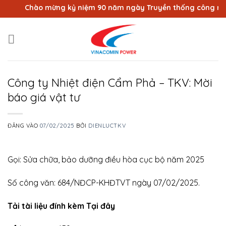
Bỏ
Chào mừng kỷ niệm 90 năm ngày Truyền thống công nhân V
qua
nội
dung
Công ty Nhiệt điện Cẩm Phả – TKV: Mời
báo giá vật tư
ĐĂNG VÀO
07/02/2025
BỞI
DIENLUCTKV
Gọi: Sửa chữa, bảo dưỡng điều hòa cục bộ năm 2025
Số công văn: 684/NĐCP-KHĐTVT ngày 07/02/2025.
Tải tài liệu đính kèm Tại đây