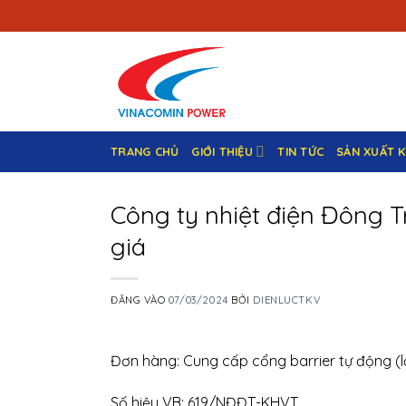
Bỏ
qua
nội
dung
TRANG CHỦ
GIỚI THIỆU
TIN TỨC
SẢN XUẤT 
Công ty nhiệt điện Đông 
giá
ĐĂNG VÀO
07/03/2024
BỞI
DIENLUCTKV
Đơn hàng: Cung cấp cổng barrier tự động (l
Số hiệu VB: 619/NĐĐT-KHVT