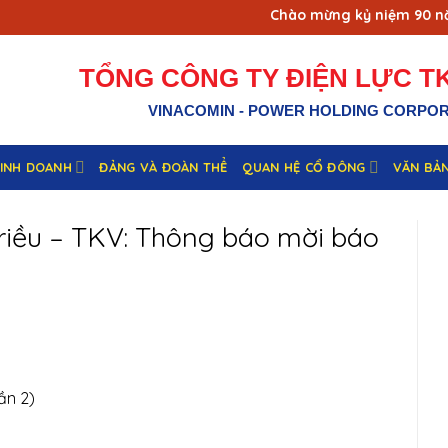
Chào mừng kỷ niệm 90 năm n
TỔNG CÔNG TY ĐIỆN LỰC TK
VINACOMIN - POWER HOLDING CORPO
KINH DOANH
ĐẢNG VÀ ĐOÀN THỂ
QUAN HỆ CỔ ĐÔNG
VĂN BẢ
Triều – TKV: Thông báo mời báo
ần 2)