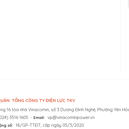
UẢN: TỔNG CÔNG TY ĐIỆN LỰC TKV
ng 16 tòa nhà Vinacomin, số 3 Dương Đình Nghệ, Phường Yên Hòa
024) 3516 1605
-
vp@vinacominpower.vn
Email:
18/GP-TTĐT, cấp ngày 05/3/2020
ộng số: