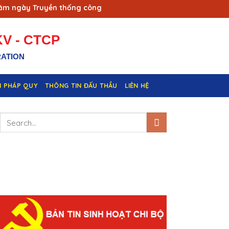
gày Truyền thống công nhân Vùng mỏ - Truyền thống ngành Th
V - CTCP
RATION
N PHÁP QUY
THÔNG TIN ĐẤU THẦU
LIÊN HỆ