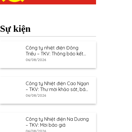
Sự kiện
Công ty nhiệt điện Đông
Triều – TKV: Thông báo kết
quả lựa chọn nhà cung cấp
06/08/2026
Công ty Nhiệt điện Cao Ngạn
– TKV: Thư mời khảo sát, báo
giá
06/08/2026
Công ty Nhiệt điện Na Dương
– TKV: Mời báo giá
06/08/2026