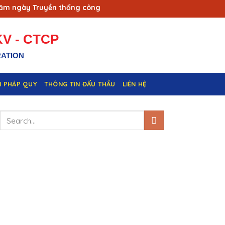
ngày Truyền thống công nhân Vùng mỏ - Truyền thống ngành Th
V - CTCP
RATION
N PHÁP QUY
THÔNG TIN ĐẤU THẦU
LIÊN HỆ