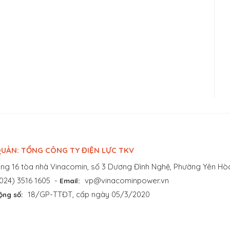
UẢN: TỔNG CÔNG TY ĐIỆN LỰC TKV
ng 16 tòa nhà Vinacomin, số 3 Dương Đình Nghệ, Phường Yên Hòa
024) 3516 1605
-
vp@vinacominpower.vn
Email:
18/GP-TTĐT, cấp ngày 05/3/2020
ộng số: