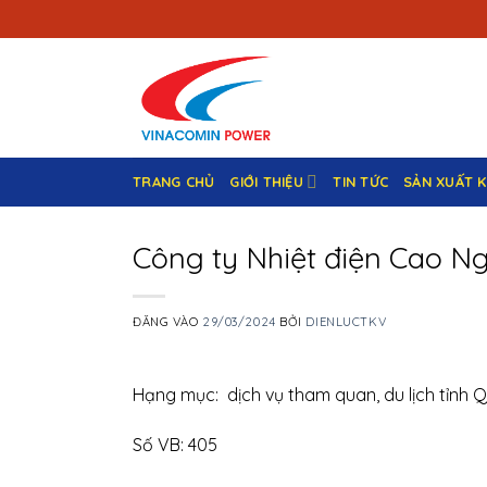
Bỏ
qua
nội
dung
TRANG CHỦ
GIỚI THIỆU
TIN TỨC
SẢN XUẤT 
Công ty Nhiệt điện Cao N
ĐĂNG VÀO
29/03/2024
BỞI
DIENLUCTKV
Hạng mục: dịch vụ tham quan, du lịch tỉnh
Số VB: 405