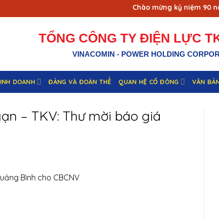
Chào mừng kỷ niệm 90 năm 
TỔNG CÔNG TY ĐIỆN LỰC TK
VINACOMIN - POWER HOLDING CORPO
KINH DOANH
ĐẢNG VÀ ĐOÀN THỂ
QUAN HỆ CỔ ĐÔNG
VĂN BẢ
gạn – TKV: Thư mời báo giá
 Quảng Bình cho CBCNV