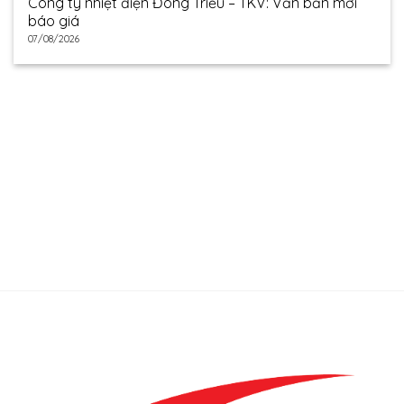
Công ty nhiệt điện Đông Triều – TKV: Văn bản mời
báo giá
07/08/2026