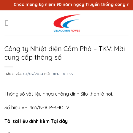
Bỏ
Chào mừng kỷ niệm 90 năm ngày Truyền thống công nhân V
qua
nội
dung
Công ty Nhiệt điện Cẩm Phả – TKV: Mời
cung cấp thông số
ĐĂNG VÀO
04/03/2024
BỞI
DIENLUCTKV
Thông số vật liệu nhựa chống dính Silo than lò hơi.
Số hiệu VB: 463/NĐCP-KHĐTVT
Tải tài liệu đính kèm Tại đây