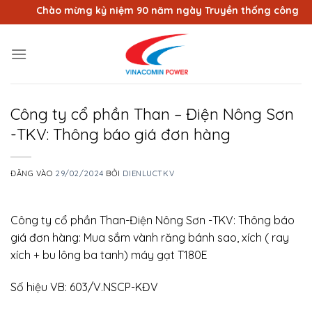
Bỏ
Chào mừng kỷ niệm 90 năm ngày Truyền thống công nhân V
qua
nội
dung
Công ty cổ phần Than – Điện Nông Sơn
-TKV: Thông báo giá đơn hàng
ĐĂNG VÀO
29/02/2024
BỞI
DIENLUCTKV
Công ty cổ phần Than-Điện Nông Sơn -TKV: Thông báo
giá đơn hàng: Mua sắm vành răng bánh sao, xích ( ray
xích + bu lông ba tanh) máy gạt T180E
Số hiệu VB: 603/V.NSCP-KĐV