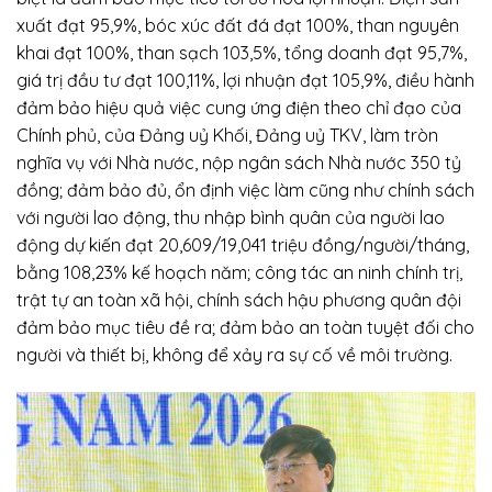
xuất đạt 95,9%, bóc xúc đất đá đạt 100%, than nguyên
khai đạt 100%, than sạch 103,5%, tổng doanh đạt 95,7%,
giá trị đầu tư đạt 100,11%, lợi nhuận đạt 105,9%, điều hành
đảm bảo hiệu quả việc cung ứng điện theo chỉ đạo của
Chính phủ, của Đảng uỷ Khối, Đảng uỷ TKV, làm tròn
nghĩa vụ với Nhà nước, nộp ngân sách Nhà nước 350 tỷ
đồng; đảm bảo đủ, ổn định việc làm cũng như chính sách
với người lao động, thu nhập bình quân của người lao
động dự kiến đạt 20,609/19,041 triệu đồng/người/tháng,
bằng 108,23% kế hoạch năm; công tác an ninh chính trị,
trật tự an toàn xã hội, chính sách hậu phương quân đội
đảm bảo mục tiêu đề ra; đảm bảo an toàn tuyệt đối cho
người và thiết bị, không để xảy ra sự cố về môi trường.