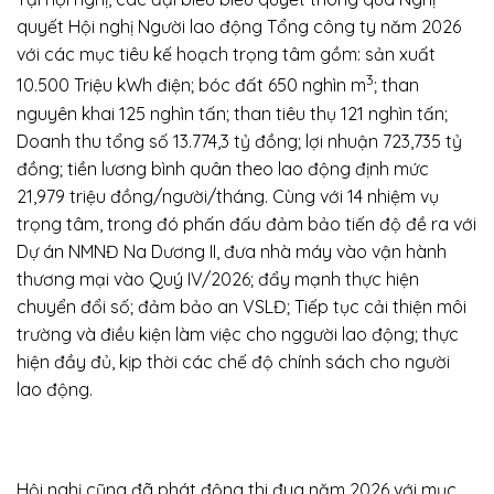
quyết Hội nghị Người lao động Tổng công ty năm 2026
với các mục tiêu kế hoạch trọng tâm gồm: sản xuất
3
10.500 Triệu kWh điện; bóc đất 650 nghìn m
; than
nguyên khai 125 nghìn tấn; than tiêu thụ 121 nghìn tấn;
Doanh thu tổng số 13.774,3 tỷ đồng; lợi nhuận 723,735 tỷ
đồng; tiền lương bình quân theo lao động định mức
21,979 triệu đồng/người/tháng. Cùng với 14 nhiệm vụ
trọng tâm, trong đó phấn đấu đảm bảo tiến độ đề ra với
Dự án NMNĐ Na Dương II, đưa nhà máy vào vận hành
thương mại vào Quý IV/2026; đẩy mạnh thực hiện
chuyển đổi số; đảm bảo an VSLĐ; Tiếp tục cải thiện môi
trường và điều kiện làm việc cho nggười lao động; thực
hiện đầy đủ, kịp thời các chế độ chính sách cho người
lao động.
Hội nghị cũng đã phát động thi đua năm 2026 với mục