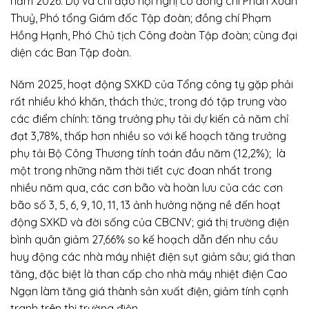
năm 2026. Dự và chỉ đạo hội nghị có đồng chí Phan Xuân
Thuỷ, Phó tổng Giám đốc Tập đoàn; đồng chí Phạm
Hồng Hạnh, Phó Chủ tịch Công đoàn Tập đoàn; cùng đại
diện các Ban Tập đoàn.
Năm 2025, hoạt động SXKD của Tổng công ty gặp phải
rất nhiều khó khăn, thách thức, trong đó tập trung vào
các điểm chính: tăng trưởng phụ tải dự kiến cả năm chỉ
đạt 3,78%, thấp hơn nhiều so với kế hoạch tăng trưởng
phụ tải Bộ Công Thương tính toán đầu năm (12,2%); là
một trong những năm thời tiết cực đoan nhất trong
nhiều năm qua, các cơn bão và hoàn lưu của các cơn
bão số 3, 5, 6, 9, 10, 11, 13 ảnh hưởng nặng nề đến hoạt
động SXKD và đời sống của CBCNV; giá thị trường điện
bình quân giảm 27,66% so kế hoạch dẫn đến nhu cầu
huy động các nhà máy nhiệt điện sụt giảm sâu; giá than
tăng, đặc biệt là than cấp cho nhà máy nhiệt điện Cao
Ngạn làm tăng giá thành sản xuất điện, giảm tính cạnh
tranh trên thị trường điện.