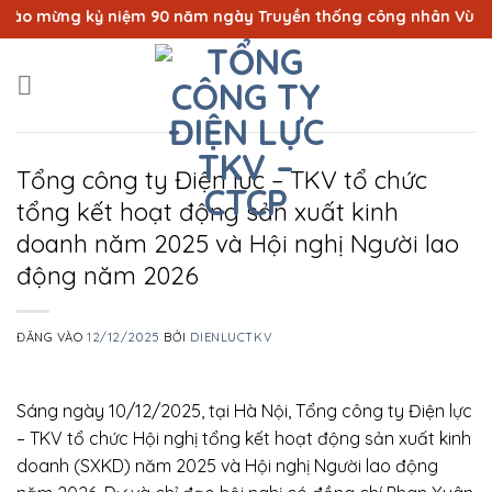
Bỏ
ừng kỷ niệm 90 năm ngày Truyền thống công nhân Vùng mỏ - Tr
qua
nội
dung
Tổng công ty Điện lực – TKV tổ chức
tổng kết hoạt động sản xuất kinh
doanh năm 2025 và Hội nghị Người lao
động năm 2026
ĐĂNG VÀO
12/12/2025
BỞI
DIENLUCTKV
Sáng ngày 10/12/2025, tại Hà Nội, Tổng công ty Điện lực
– TKV tổ chức Hội nghị tổng kết hoạt động sản xuất kinh
doanh (SXKD) năm 2025 và Hội nghị Người lao động