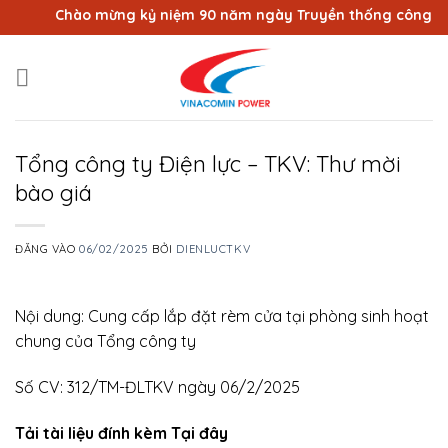
Bỏ
Chào mừng kỷ niệm 90 năm ngày Truyền thống công nhân 
qua
nội
dung
Tổng công ty Điện lực – TKV: Thư mời
bào giá
ĐĂNG VÀO
06/02/2025
BỞI
DIENLUCTKV
Nội dung: Cung cấp lắp đặt rèm cửa tại phòng sinh hoạt
chung của Tổng công ty
Số CV: 312/TM-ĐLTKV ngày 06/2/2025
Tải tài liệu đính kèm Tại đây