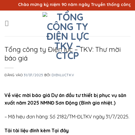
Bỏ
Chào mừng kỷ niệm 90 năm ngày Truyền thống công nhân
qua
nội
dung
Tổng công ty Điện lực – TKV: Thư mời
báo giá
ĐĂNG VÀO
31/07/2025
BỞI
DIENLUCTKV
Về việc mời báo giá Dự án đầu tư thiết bị phục vụ sản
xuất năm 2025 NMNĐ Sơn Động (Bình gia nhiệt.)
– Mã hiệu đơn hàng: Số 2182/TM-ĐLTKV ngày 31/7/2025.
Tải tài liệu đính kèm Tại đây