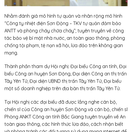
Nhằm đánh giá mô hình tự quản và nhân rộng mô hình
“Công ty nhiệt điện Sơn Động – TKV tự quản đảm bảo
ANTT và phòng cháy chữa cháy”; tuyên truyền về công
tác bảo vệ bí mật nhà nước, an toàn giao thông, phòng
chống tội phạm, tệ nạn xã hội, lừa đảo trên không gian
mạng.
Thành phần tham dự Hội nghị: Đại biểu Công an tỉnh, Đại
biểu Công an huyện Sơn Động, Đại diện Công an thị trấn
Tây Yên Tử, Đại diện UBND thị trấn Tây Yên Tử, Đại biểu
một số doanh nghiệp trên địa bàn thị trấn Tây Yên Tử.
Tại Hội nghị các đại biểu đã được lắng nghe cán bộ,
chiến sĩ của Công an huyện Sơn Động và cán bộ, chiến sĩ
Phòng ANKT Công an tỉnh Bắc Giang tuyên truyền về An
toàn giao thông, các hình thức lừa đảo, cách nhận biết
và phòng tránh các đối tượng sử dụng mạng internet để