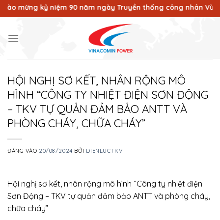
Bỏ
 niệm 90 năm ngày Truyền thống công nhân Vùng mỏ - Truyền t
qua
nội
dung
HỘI NGHỊ SƠ KẾT, NHÂN RỘNG MÔ
HÌNH “CÔNG TY NHIỆT ĐIỆN SƠN ĐỘNG
– TKV TỰ QUẢN ĐẢM BẢO ANTT VÀ
PHÒNG CHÁY, CHỮA CHÁY”
ĐĂNG VÀO
20/08/2024
BỞI
DIENLUCTKV
Hội nghị sơ kết, nhân rộng mô hình “Công ty nhiệt điện
Sơn Động – TKV tự quản đảm bảo ANTT và phòng cháy,
chữa cháy”