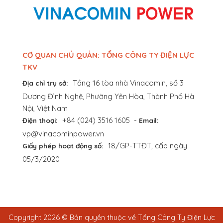
CƠ QUAN CHỦ QUẢN: TỔNG CÔNG TY ĐIỆN LỰC
TKV
Tầng 16 tòa nhà Vinacomin, số 3
Địa chỉ trụ sở:
Dương Đình Nghệ, Phường Yên Hòa, Thành Phố Hà
Nội, Việt Nam
+84 (024) 3516 1605
-
Điện thoại:
Email:
vp@vinacominpower.vn
18/GP-TTĐT, cấp ngày
Giấy phép hoạt động số:
05/3/2020
Copyright 2026 © Bản quyền thuộc về Tổng Công Ty Điện Lực