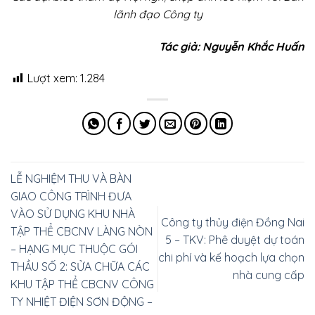
lãnh đạo Công ty
Tác giả: Nguyễn Khắc Huấn
Lượt xem:
1.284
LỄ NGHIỆM THU VÀ BÀN
GIAO CÔNG TRÌNH ĐƯA
VÀO SỬ DỤNG KHU NHÀ
Công ty thủy điện Đồng Nai
TẬP THỂ CBCNV LÀNG NÒN
5 – TKV: Phê duyệt dự toán
– HẠNG MỤC THUỘC GÓI
chi phí và kế hoạch lựa chọn
THẦU SỐ 2: SỬA CHỮA CÁC
nhà cung cấp
KHU TẬP THỂ CBCNV CÔNG
TY NHIỆT ĐIỆN SƠN ĐỘNG –