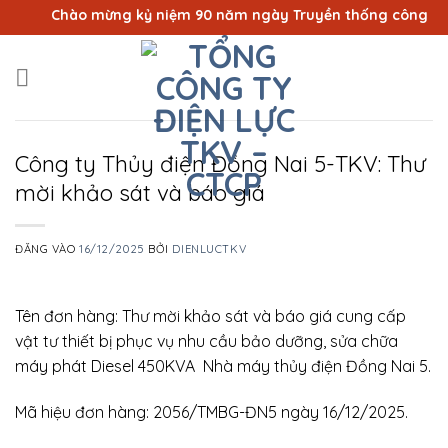
Bỏ
Chào mừng kỷ niệm 90 năm ngày Truyền thống công nhân Vù
qua
nội
dung
Công ty Thủy điện Đồng Nai 5-TKV: Thư
mời khảo sát và báo giá
ĐĂNG VÀO
16/12/2025
BỞI
DIENLUCTKV
Tên đơn hàng: Thư mời khảo sát và báo giá cung cấp
vật tư thiết bị phục vụ nhu cầu bảo dưỡng, sửa chữa
máy phát Diesel 450KVA Nhà máy thủy điện Đồng Nai 5.
Mã hiệu đơn hàng: 2056/TMBG-ĐN5 ngày 16/12/2025.