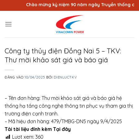
Bỏ
Chào mừng kỷ niệm 90 năm ngày Truyền thống công n
qua
nội
dung
Công ty thủy điện Đồng Nai 5 – TKV:
Thư mời khảo sát giá và báo giá
ĐĂNG VÀO
10/04/2025
BỞI
DIENLUCTKV
– Tên đơn hàng: Thư mời khảo sát giá và báo giá hệ
thống hạ tầng công nghệ thông tin phục vụ tham gia thị
trường điện cạnh tranh.
– Mã hiệu đơn hàng: 479/TMBG-DN5 ngày 9/4/2025
Tải tài liệu đính kèm Tại đây
Lượt xem:
360