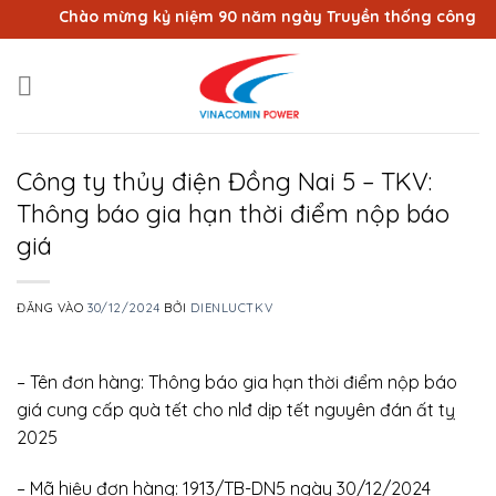
Bỏ
Chào mừng kỷ niệm 90 năm ngày Truyền thống công nhân 
qua
nội
dung
Công ty thủy điện Đồng Nai 5 – TKV:
Thông báo gia hạn thời điểm nộp báo
giá
ĐĂNG VÀO
30/12/2024
BỞI
DIENLUCTKV
– Tên đơn hàng: Thông báo gia hạn thời điểm nộp báo
giá cung cấp quà tết cho nlđ dịp tết nguyên đán ất tỵ
2025
– Mã hiệu đơn hàng: 1913/TB-DN5 ngày 30/12/2024