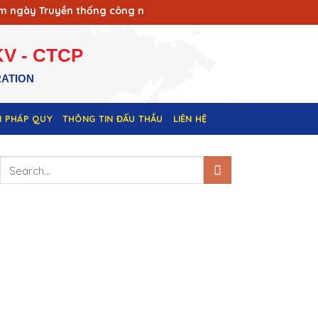
ày Truyền thống công nhân Vùng mỏ - Truyền thống ngành Tha
V - CTCP
RATION
N PHÁP QUY
THÔNG TIN ĐẤU THẦU
LIÊN HỆ