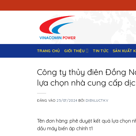
Bỏ
qua
nội
dung
TRANG CHỦ
GIỚI THIỆU
TIN TỨC
SẢN XUẤT 
Công ty thủy điên Đồng Na
lựa chọn nhà cung cấp dịc
ĐĂNG VÀO
25/07/2024
BỞI
DIENLUCTKV
Tên đơn hàng: phê duyệt kết quả lựa chọn n
dầu máy biến áp chính t1