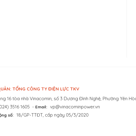
UẢN: TỔNG CÔNG TY ĐIỆN LỰC TKV
ng 16 tòa nhà Vinacomin, số 3 Dương Đình Nghệ, Phường Yên Hòa
024) 3516 1605
-
vp@vinacominpower.vn
Email:
18/GP-TTĐT, cấp ngày 05/3/2020
ộng số: