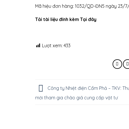
Mã hiệu đơn hàng: 1032/QD-ĐN5 ngày 23/7
Tải tài liệu đính kèm Tại đây
Lượt xem:
433
Công ty Nhiệt điện Cẩm Phả – TKV: Th
mời tham gia chào giá cung cấp vật tư