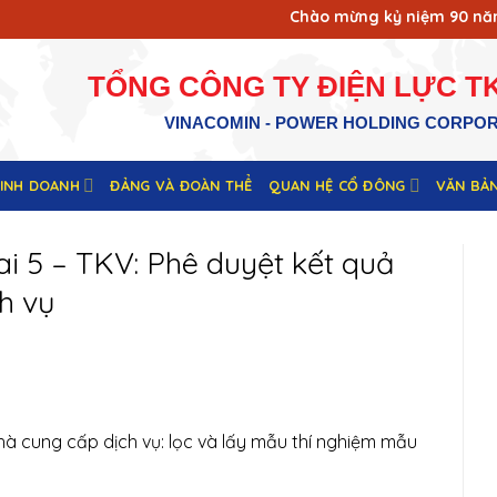
Chào mừng kỷ niệm 90 năm ng
TỔNG CÔNG TY ĐIỆN LỰC TK
VINACOMIN - POWER HOLDING CORPO
KINH DOANH
ĐẢNG VÀ ĐOÀN THỂ
QUAN HỆ CỔ ĐÔNG
VĂN BẢ
i 5 – TKV: Phê duyệt kết quả
h vụ
hà cung cấp dịch vụ: lọc và lấy mẫu thí nghiệm mẫu