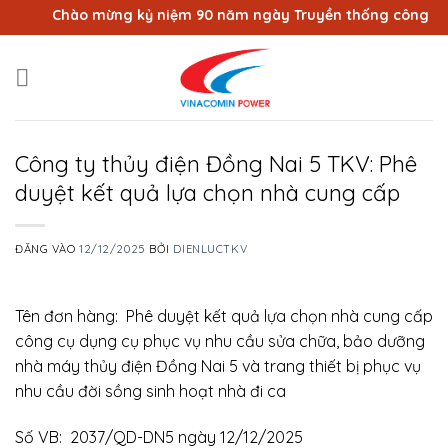
Bỏ
Chào mừng kỷ niệm 90 năm ngày Truyền thống công nhân 
qua
nội
dung
Công ty thủy điện Đồng Nai 5 TKV: Phê
duyệt kết quả lựa chọn nhà cung cấp
ĐĂNG VÀO
12/12/2025
BỞI
DIENLUCTKV
Tên đơn hàng: Phê duyệt kết quả lựa chọn nhà cung cấp
công cụ dụng cụ phục vụ nhu cầu sửa chữa, bảo dưỡng
nhà máy thủy điện Đồng Nai 5 và trang thiết bị phục vụ
nhu cầu đời sồng sinh hoạt nhà đi ca
Số VB: 2037/QD-DN5 ngày 12/12/2025