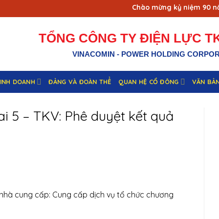
Chào mừng kỷ niệm 90 năm 
TỔNG CÔNG TY ĐIỆN LỰC TK
VINACOMIN - POWER HOLDING CORPO
KINH DOANH
ĐẢNG VÀ ĐOÀN THỂ
QUAN HỆ CỔ ĐÔNG
VĂN BẢ
i 5 – TKV: Phê duyệt kết quả
 nhà cung cấp: Cung cấp dịch vụ tổ chức chương