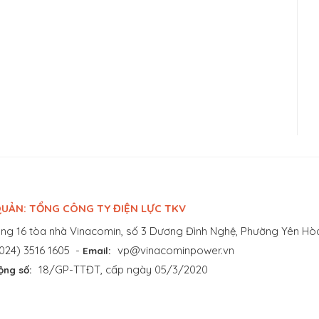
UẢN: TỔNG CÔNG TY ĐIỆN LỰC TKV
ng 16 tòa nhà Vinacomin, số 3 Dương Đình Nghệ, Phường Yên Hòa
024) 3516 1605
-
vp@vinacominpower.vn
Email:
18/GP-TTĐT, cấp ngày 05/3/2020
ộng số: