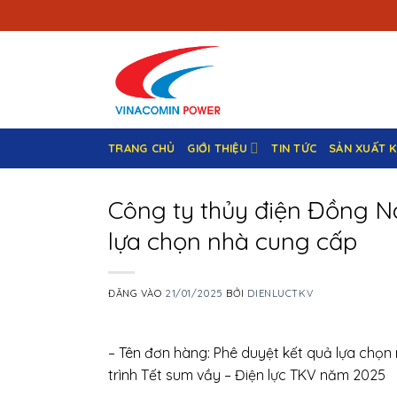
Bỏ
qua
nội
dung
TRANG CHỦ
GIỚI THIỆU
TIN TỨC
SẢN XUẤT 
Công ty thủy điện Đồng Na
lựa chọn nhà cung cấp
ĐĂNG VÀO
21/01/2025
BỞI
DIENLUCTKV
– Tên đơn hàng: Phê duyệt kết quả lựa chọn
trình Tết sum vầy – Điện lực TKV năm 2025