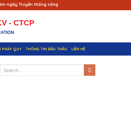
ngày Truyền thống công nhân Vùng mỏ - Truyền thống ngành Th
V - CTCP
RATION
N PHÁP QUY
THÔNG TIN ĐẤU THẦU
LIÊN HỆ