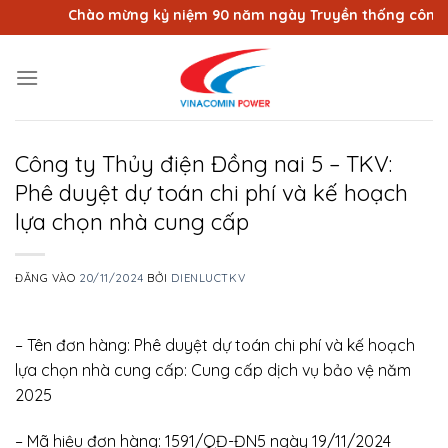
Bỏ
Chào mừng kỷ niệm 90 năm ngày Truyền thống công nhâ
qua
nội
dung
Công ty Thủy điện Đồng nai 5 – TKV:
Phê duyệt dự toán chi phí và kế hoạch
lựa chọn nhà cung cấp
ĐĂNG VÀO
20/11/2024
BỞI
DIENLUCTKV
– Tên đơn hàng: Phê duyệt dự toán chi phí và kế hoạch
lựa chọn nhà cung cấp: Cung cấp dịch vụ bảo vệ năm
2025
– Mã hiệu đơn hàng: 1591/QĐ-ĐN5 ngày 19/11/2024