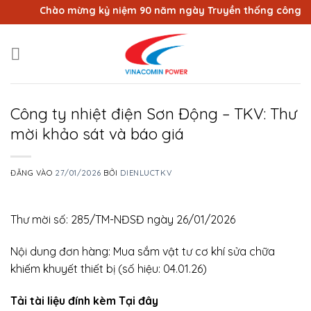
Bỏ
Chào mừng kỷ niệm 90 năm ngày Truyền thống công nhân 
qua
nội
dung
Công ty nhiệt điện Sơn Động – TKV: Thư
mời khảo sát và báo giá
ĐĂNG VÀO
27/01/2026
BỞI
DIENLUCTKV
Thư mời số: 285/TM-NĐSĐ ngày 26/01/2026
Nội dung đơn hàng: Mua sắm vật tư cơ khí sửa chữa
khiếm khuyết thiết bị (số hiệu: 04.01.26)
Tải tài liệu đính kèm Tại đây