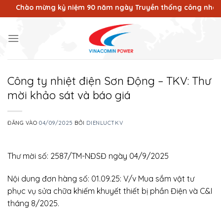
Bỏ
Chào mừng kỷ niệm 90 năm ngày Truyền thống công nhân Vùng
qua
nội
dung
Công ty nhiệt điện Sơn Động – TKV: Thư
mời khảo sát và báo giá
ĐĂNG VÀO
04/09/2025
BỞI
DIENLUCTKV
Thư mời số: 2587/TM-NĐSĐ ngày 04/9/2025
Nội dung đơn hàng số: 01.09.25: V/v Mua sắm vật tư
phục vụ sửa chữa khiếm khuyết thiết bị phần Điện và C&I
tháng 8/2025.