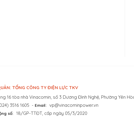
UẢN: TỔNG CÔNG TY ĐIỆN LỰC TKV
ng 16 tòa nhà Vinacomin, số 3 Dương Đình Nghệ, Phường Yên Hòa
024) 3516 1605
-
vp@vinacominpower.vn
Email:
18/GP-TTĐT, cấp ngày 05/3/2020
ộng số: