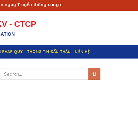
gày Truyền thống công nhân Vùng mỏ - Truyền thống ngành Tha
V - CTCP
RATION
N PHÁP QUY
THÔNG TIN ĐẤU THẦU
LIÊN HỆ