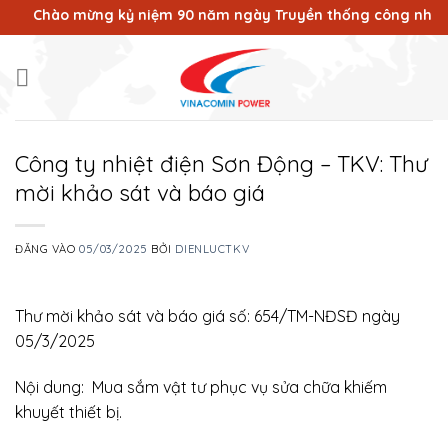
Bỏ
Chào mừng kỷ niệm 90 năm ngày Truyền thống công nhân Vùn
qua
nội
dung
Công ty nhiệt điện Sơn Động – TKV: Thư
mời khảo sát và báo giá
ĐĂNG VÀO
05/03/2025
BỞI
DIENLUCTKV
Thư mời khảo sát và báo giá số: 654/TM-NĐSĐ ngày
05/3/2025
Nội dung: Mua sắm vật tư phục vụ sửa chữa khiếm
khuyết thiết bị.