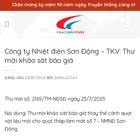
Bỏ
Chào mừng kỷ niệm 90 năm ngày Truyền thống công nhân Vù
qua
nội
dung
Công ty Nhiệt điện Sơn Động – TKV: Thư
mời khảo sát báo giá
ĐĂNG VÀO
23/07/2025
BỞI
DIENLUCTKV
Thư mời số: 2165/TM-NĐSĐ ngày 23/7/2025
Nội dung: Thư mời khảo sát báo giá thay thế cánh quạt
vật liệu mới cho quạt tháp làm mát số 7 – NMNĐ Sơn
Động