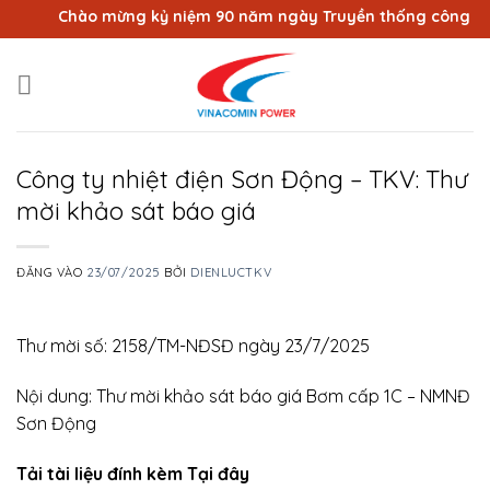
Bỏ
Chào mừng kỷ niệm 90 năm ngày Truyền thống công nhân 
qua
nội
dung
Công ty nhiệt điện Sơn Động – TKV: Thư
mời khảo sát báo giá
ĐĂNG VÀO
23/07/2025
BỞI
DIENLUCTKV
Thư mời số: 2158/TM-NĐSĐ ngày 23/7/2025
Nội dung: Thư mời khảo sát báo giá Bơm cấp 1C – NMNĐ
Sơn Động
Tải tài liệu đính kèm Tại đây