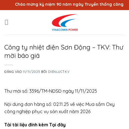
Bỏ
Chào mừng kỷ niệm 90 năm ngày Truyền thống công nhân 
qua
nội
dung
Công ty nhiệt điện Sơn Động – TKV: Thư
mời báo giá
ĐĂNG VÀO
11/11/2025
BỞI
DIENLUCTKV
Thư mời số: 3396/TM-NĐSĐ ngày 11/11/2025
Nội dung đơn hàng số: 02.11.25 về việc Mua sắm Oxy
công nghiệp phục vụ sản xuất năm 2026
Tải tài liệu đính kèm Tại đây