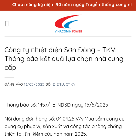
Bỏ
Chào mừng kỷ niệm 90 năm ngày Truyền thống công nhân Vù
qua
nội
dung
Công ty nhiệt điện Sơn Động – TKV:
Thông báo kết quả lựa chọn nhà cung
cấp
ĐĂNG VÀO
16/05/2025
BỞI
DIENLUCTKV
Thông báo số: 1457/TB-NĐSĐ ngày 15/5/2025
Nội dung đơn hàng số: 04.04.25 V/v Mua sắm công cụ
dụng cụ phục vụ sản xuất và công tác phòng chống
thiên tai, tìm kiếm cứu nạn năm 2025.